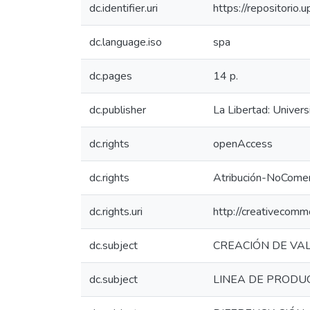
dc.identifier.uri
https://repositorio
dc.language.iso
spa
dc.pages
14 p.
dc.publisher
La Libertad: Univer
dc.rights
openAccess
dc.rights
Atribución-NoComer
dc.rights.uri
http://creativecomm
dc.subject
CREACIÓN DE VA
dc.subject
LINEA DE PRODU