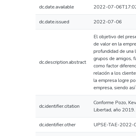
dc.date.available
2022-07-06T17:0
dc.date.issued
2022-07-06
El objetivo del pre
de valor en la empr
profundidad de una 
grupos de amigos, f
dc.description.abstract
como factor diferen
relación a los clien
la empresa logre po
empresa, siendo así 
Conforme Pozo, Kevi
dc.identifier.citation
Libertad, año 2019. 
dc.identifier.other
UPSE-TAE-2022-