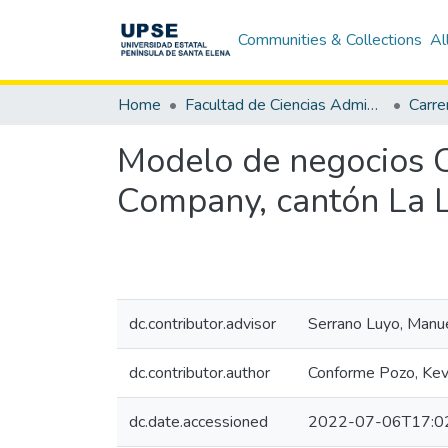
Communities & Collections
Al
Home
Facultad de Ciencias Administrativas
Modelo de negocios C
Company, cantón La L
dc.contributor.advisor
Serrano Luyo, Manu
dc.contributor.author
Conforme Pozo, Kevi
dc.date.accessioned
2022-07-06T17:0