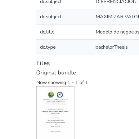
dc.subject
DIFERENCIACIÓN
dc.subject
MAXIMIZAR VALO
dc.title
Modelo de negocios 
dc.type
bachelorThesis
Files
Original bundle
Now showing
1 - 1 of 1