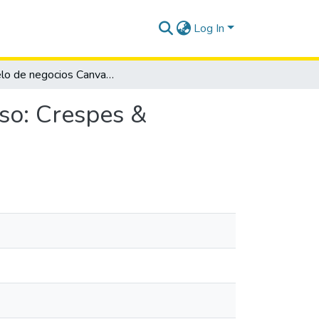
Log In
Modelo de negocios Canvas, propuesta de valor caso: Crespes & Company, cantón La Libertad, año 2019
so: Crespes &