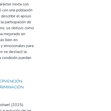
arácter mixta con
tó con una población
describir el apoyo
a participación de
timo, se obtuvo como
 ha mejorado en
ás bien en
s y emocionales para
én se destacó la
a condición puedan
TERVENCIÓN
CRIMINACIÓN
ichael (2025).
 e inclusión de las