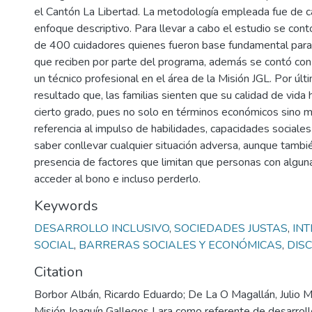
el Cantón La Libertad. La metodología empleada fue de c
enfoque descriptivo. Para llevar a cabo el estudio se con
de 400 cuidadores quienes fueron base fundamental para 
que reciben por parte del programa, además se contó con l
un técnico profesional en el área de la Misión JGL. Por úl
resultado que, las familias sienten que su calidad de vida
cierto grado, pues no solo en términos económicos sino m
referencia al impulso de habilidades, capacidades sociale
saber conllevar cualquier situación adversa, aunque tambi
presencia de factores que limitan que personas con algun
acceder al bono e incluso perderlo.
Keywords
DESARROLLO INCLUSIVO
,
SOCIEDADES JUSTAS
,
IN
SOCIAL
,
BARRERAS SOCIALES Y ECONÓMICAS
,
DIS
Citation
Borbor Albán, Ricardo Eduardo; De La O Magallán, Julio M
Misión Joaquín Gallegos Lara como referente de desarrollo