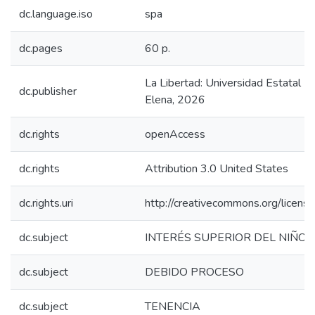
dc.language.iso
spa
dc.pages
60 p.
La Libertad: Universidad Estatal P
dc.publisher
Elena, 2026
dc.rights
openAccess
dc.rights
Attribution 3.0 United States
dc.rights.uri
http://creativecommons.org/license
dc.subject
INTERÉS SUPERIOR DEL NIÑO
dc.subject
DEBIDO PROCESO
dc.subject
TENENCIA