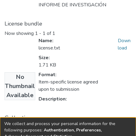
INFORME DE INVESTIGACIÓN
License bundle
Now showing
1 - 1 of 1
Name:
Down
license.txt
load
Size:
1.71 KB
Format:
No
Item-specific license agreed
Thumbnail
upon to submission
Available
Description:
Collections
We collect and process your personal information for the
Maestría en Derecho Procesal
following purposes:
Authentication, Preferences,