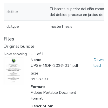
El interes superior del niño como pr
dc.title
del debido proceso en juicios de t
dc.type
masterThesis
Files
Original bundle
Now showing
1 - 1 of 1
Name:
Down
UPSE-MDP-2026-014.pdf
load
Size:
893.82 KB
Format:
Adobe Portable Document
Format
Description: