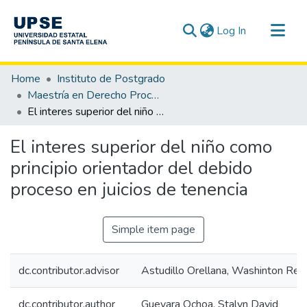
(current)
Log In
Communities & Collections
Home
Instituto de Postgrado
All of DSpace
Maestría en Derecho Procesal
El interes superior del niño como principio orientador del debido proceso en juicios de tenencia
Statistics
El interes superior del niño como
principio orientador del debido
proceso en juicios de tenencia
Simple item page
dc.contributor.advisor
Astudillo Orellana, Washinton Ren
dc.contributor.author
Guevara Ochoa, Stalyn David