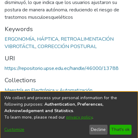
disminuyó, lo que indica que los usuarios ajustaron su
postura de manera autónoma, reduciendo el riesgo de
trastornos musculoesqueléticos
Keywords
ERGONOMÍA
,
HÁPTICA
,
RETROALIMENTACIÓN
VIBROTÁCTIL
,
CORRECCIÓN POSTURAL
URI
https://repositorio.upse.edu.ec/handle/46000/13788
Collections
Maestría en Electrónica y Automatización
We collect and process your personal information for the
Full item page
following purposes:
Authentication, Preferences,
Acknowledgement and Statistics
.
To learn more, please read our
privacy policy
.
DSpace software
copyright © 2002-2026
LYRASIS
Cookie
Privacy
End User
Send
Customize
Decline
That's ok
settings
policy
Agreement
Feedback