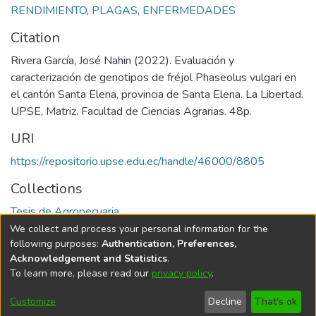
RENDIMIENTO
,
PLAGAS
,
ENFERMEDADES
Citation
Rivera García, José Nahin (2022). Evaluación y
caracterización de genotipos de fréjol Phaseolus vulgari en
el cantón Santa Elena, provincia de Santa Elena. La Libertad.
UPSE, Matriz. Facultad de Ciencias Agrarias. 48p.
URI
https://repositorio.upse.edu.ec/handle/46000/8805
Collections
Tesis de Agropecuaria
We collect and process your personal information for the
Full item page
following purposes:
Authentication, Preferences,
Acknowledgement and Statistics
.
To learn more, please read our
privacy policy
.
DSpace software
copyright © 2002-2026
LYRASIS
Cookie
Privacy
End User
Send
Customize
Decline
That's ok
settings
policy
Agreement
Feedback