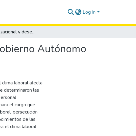
Log In
Clima organizacional y desempeño laboral: Caso Gobierno Autónomo Descentralizado Municipal del cantón La Libertad
 Gobierno Autónomo
 clima laboral afecta
se determinaron las
personal
para el cargo que
boral, persecución
cedimientos de las
 el clima laboral