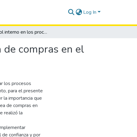
Log In
Control interno en los procesos operativos del área de compras en el sector comercial
a de compras en el
ar los procesos
nto, para el presente
r la importancia que
área de compras en
 realizó la
 implementar
l de confianza y por