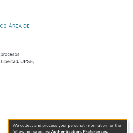
VOS
,
ÁREA DE
s procesos
a Libertad. UPSE,
We collect and process your personal information for the
following purposes:
Authentication, Preferences,