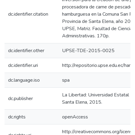
procesadora de carne de pescado 
dc.identifier.citation
hamburguesa en la Comuna San Pab
Provincia de Santa Elena, año 2015
UPSE, Matriz. Facultad de Ciencias
Administrativas. 170p.
dc.identifier.other
UPSE-TDE-2015-0025
dc.identifier.uri
http://repositorio.upse.edu.ec/ha
dc.language.iso
spa
La Libertad: Universidad Estatal P
dc.publisher
Santa Elena, 2015.
dc.rights
openAccess
http://creativecommons.org/licens