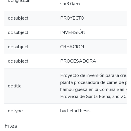
dc.rights.uri
sa/3.0/ec/
dc.subject
PROYECTO
dc.subject
INVERSIÓN
dc.subject
CREACIÓN
dc.subject
PROCESADORA
Proyecto de inversión para la creac
planta procesadora de carne de pe
dc.title
hamburguesa en la Comuna San Pab
Provincia de Santa Elena, año 201
dc.type
bachelorThesis
Files