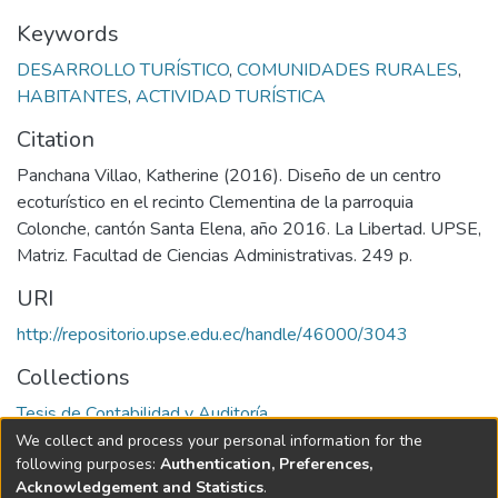
Keywords
DESARROLLO TURÍSTICO
,
COMUNIDADES RURALES
,
HABITANTES
,
ACTIVIDAD TURÍSTICA
Citation
Panchana Villao, Katherine (2016). Diseño de un centro
ecoturístico en el recinto Clementina de la parroquia
Colonche, cantón Santa Elena, año 2016. La Libertad. UPSE,
Matriz. Facultad de Ciencias Administrativas. 249 p.
URI
http://repositorio.upse.edu.ec/handle/46000/3043
Collections
Tesis de Contabilidad y Auditoría
We collect and process your personal information for the
Full item page
following purposes:
Authentication, Preferences,
Acknowledgement and Statistics
.