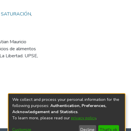
,
SATURACIÓN
,
tian Mauricio
uicios de alimentos
 La Libertad. UPSE,
We collect and process your personal information for the
following purposes:
Authentication, Preferences,
Acknowledgement and Statistics
.
To learn more, please read our
privacy policy
.
Customize
Decline
That's ok