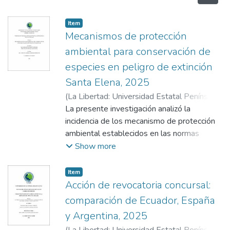
Item
Mecanismos de protección
ambiental para conservación de
especies en peligro de extinción
Santa Elena, 2025
(
La Libertad: Universidad Estatal Península
de Santa Elena, 2026
La presente investigación analizó la
,
2026-03-30
)
Barreto Bernabe, Melissa Madeline
incidencia de los mecanismo de protección
;
Sánchez Villafuerte, Diego Julián
ambiental establecidos en las normas
;
Conopoima
Moreno, Yeriny Del Carmen
nacionales en la conservación de especies
Show more
en peligro de extinción en la provincia de
Santa Elena el año 2025, centrados en la
Item
conservación de especies en peligro de
Acción de revocatoria concursal:
extinción y en la preservación del equilibrio
comparación de Ecuador, España
ecológico, cuya problemática se originó por
y Argentina, 2025
la pérdida acelerada de biodiversidad