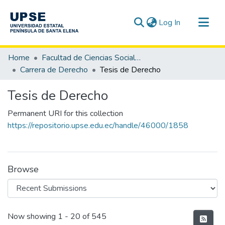
(current)
Log In
Communities & Collections
Home
Facultad de Ciencias Sociales y de la Salud
All of DSpace
Carrera de Derecho
Tesis de Derecho
Statistics
Tesis de Derecho
Permanent URI for this collection
https://repositorio.upse.edu.ec/handle/46000/1858
Browse
Recent Submissions
Now showing
1 - 20 of 545