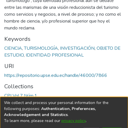
“turismólogo”, cuya identidad profesional aún se debate
entre las marismas de una visión reduccionista del turismo
como servicios y negocios, a nivel de proceso; y no como el
hombre de ciencia, y/o profesional superior que hoy el
mundo reclama.
Keywords
CIENCIA
,
TURISMOLOGÍA
,
INVESTIGACIÓN
,
OBJETO DE
ESTUDIO
,
IDENTIDAD PROFESIONAL
URI
https://repositorio.upse.edu.ec/handle/46000/7866
Collections
CPI Vol.7 Núm.1
We collect and process your personal information for the
Full item page
following purposes:
Authentication, Preferences,
Acknowledgement and Statistics
.
To learn more, please read our
privacy policy
.
DSpace software
copyright © 2002-2026
LYRASIS