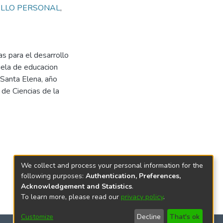
LLO PERSONAL
,
as para el desarrollo
uela de educacion
 Santa Elena, año
de Ciencias de la
We collect and process your personal information for the
following purposes:
Authentication, Preferences,
Acknowledgement and Statistics
.
To learn more, please read our
privacy policy
.
Customize
Decline
That's ok