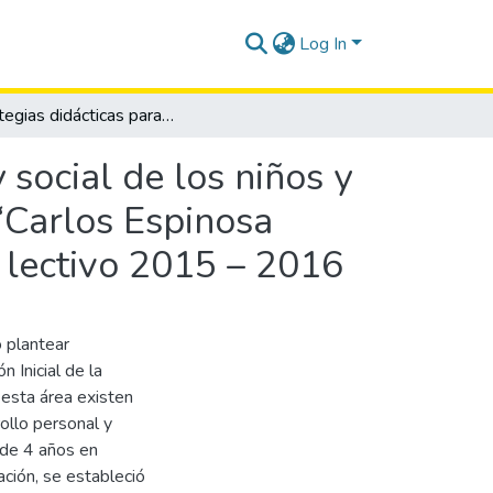
Log In
Estrategias didácticas para el desarrollo personal y social de los niños y niñas de 4 años de la escuela de educacion básica “Carlos Espinosa Larrea”, Cantón Salinas, Provincia Santa Elena, año lectivo 2015 – 2016
 social de los niños y
“Carlos Espinosa
o lectivo 2015 – 2016
 plantear
 Inicial de la
 esta área existen
ollo personal y
 de 4 años en
ación, se estableció