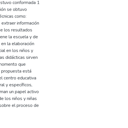
 estuvo conformada 1
ción se obtuvo
técnicas como:
 extraer información
de los resultados
iene la escuela y de
en la elaboración
ial en los niños y
as didácticas sirven
l momento que
a propuesta está
el centro educativa
al y específicos,
uman un papel activo
de los niños y niñas
sobre el proceso de