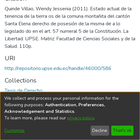
Quinde Villao, Wendy Jessenia (2011). Estado actual de la
tenencia de la tierra os de la comuna montañita del cantón
Santa Elena derecho de posesión de la misma de a lo
legislado do en el art. 57 numeral 5 de la Constitución. La
Libertad. UPSE. Matriz: Facultad de Ciencias Sociales y de la
Salud. 110p.
URI
http://repositorio.upse.edu.ec/handle/46000/586
Collections
Tesis de Derecho
We collect and process your personal information for the
Full item page
following purposes:
Authentication, Preferences,
Acknowledgement and Statistics
.
To learn more, please read our
privacy policy
.
DSpace software
copyright © 2002-2026
LYRASIS
Cookie
Privacy
End User
Send
Customize
Decline
That's ok
settings
policy
Agreement
Feedback