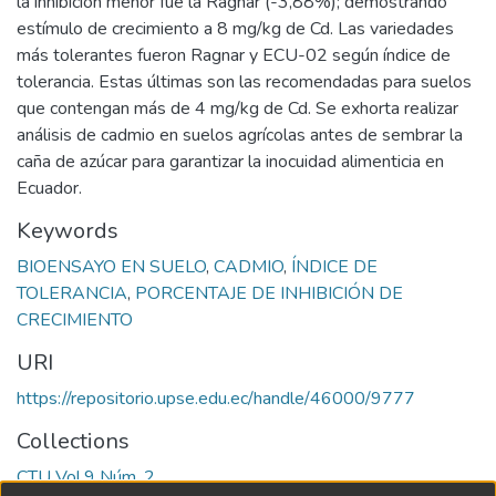
la inhibición menor fue la Ragnar (-3,88%); demostrando
estímulo de crecimiento a 8 mg/kg de Cd. Las variedades
más tolerantes fueron Ragnar y ECU-02 según índice de
tolerancia. Estas últimas son las recomendadas para suelos
que contengan más de 4 mg/kg de Cd. Se exhorta realizar
análisis de cadmio en suelos agrícolas antes de sembrar la
caña de azúcar para garantizar la inocuidad alimenticia en
Ecuador.
Keywords
BIOENSAYO EN SUELO
,
CADMIO
,
ÍNDICE DE
TOLERANCIA
,
PORCENTAJE DE INHIBICIÓN DE
CRECIMIENTO
URI
https://repositorio.upse.edu.ec/handle/46000/9777
Collections
CTU Vol.9 Núm. 2