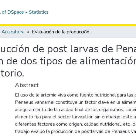
l of DSpace
Statistics
 Acuicultura
Evaluación de la producción de post larvas de Penaeus vannamei mediante la aplicación de dos tipos de alimentación con artemia sp. en condiciones de laboratorio.
ducción de post larvas de Pe
n de dos tipos de alimentació
torio.
Abstract
El uso de la artemia viva como fuente nutricional para las
Penaeus vannamei constituye un factor clave en la alimen
aseguramiento de la calidad final de los organismos, conv
alimento fijo para el sector larvicultor, sin embargo, este 
diferentes factores como origen, calidad nutricional, etc., 
trabajo evaluó la producción de postlarvas de Penaeus v