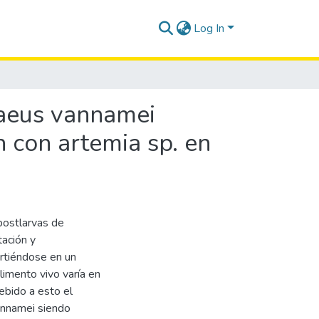
Log In
naeus vannamei
n con artemia sp. en
 postlarvas de
tación y
irtiéndose en un
alimento vivo varía en
debido a esto el
annamei siendo