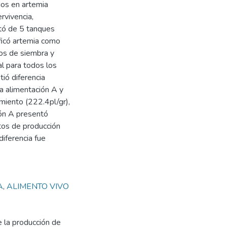
dos en artemia
rvivencia,
stó de 5 tanques
ificó artemia como
cos de siembra y
al para todos los
ió diferencia
a alimentación A y
miento (222.4pl/gr),
ión A presentó
tos de producción
diferencia fue
A
,
ALIMENTO VIVO
 la producción de