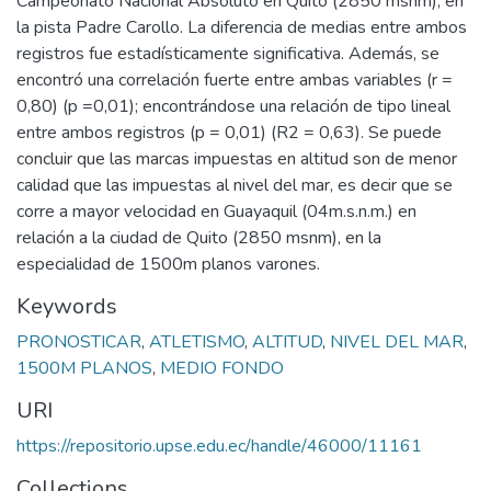
Campeonato Nacional Absoluto en Quito (2850 msnm), en
la pista Padre Carollo. La diferencia de medias entre ambos
registros fue estadísticamente significativa. Además, se
encontró una correlación fuerte entre ambas variables (r =
0,80) (p =0,01); encontrándose una relación de tipo lineal
entre ambos registros (p = 0,01) (R2 = 0,63). Se puede
concluir que las marcas impuestas en altitud son de menor
calidad que las impuestas al nivel del mar, es decir que se
corre a mayor velocidad en Guayaquil (04m.s.n.m.) en
relación a la ciudad de Quito (2850 msnm), en la
especialidad de 1500m planos varones.
Keywords
PRONOSTICAR
,
ATLETISMO
,
ALTITUD
,
NIVEL DEL MAR
,
1500M PLANOS
,
MEDIO FONDO
URI
https://repositorio.upse.edu.ec/handle/46000/11161
Collections