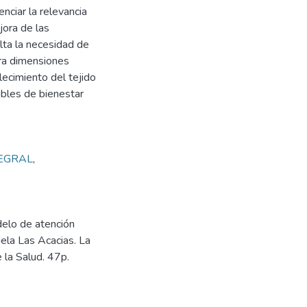
nciar la relevancia
jora de las
lta la necesidad de
ora dimensiones
ecimiento del tejido
ibles de bienestar
EGRAL
,
elo de atención
dela Las Acacias. La
 la Salud. 47p.