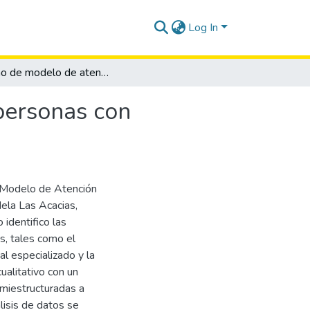
Log In
Diseño de modelo de atención integral de salud a personas con discapacidad en la ciudadela Las Acacias
personas con
e Modelo de Atención
dela Las Acacias,
 identifico las
os, tales como el
al especializado y la
ualitativo con un
emiestructuradas a
lisis de datos se