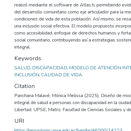
realizó mediante el software de Atlas.ti, permitiendo evide
del desarrollo comunitario como eje articulador para la me
condiciones de vida de esta población. Así mismo, se resa
una inclusión social efectiva. El modelo propuesto incorp
como accesibilidad, enfoque de derechos humanos y fortal
social comunitario, contribuyendo así a estrategias sosten
integral.
Keywords
SALUD
,
DISCAPACIDAD
,
MODELO DE ATENCIÓN INT
INCLUSIÓN
,
CALIDAD DE VIDA
Citation
Panchana Malavé, Mónica Melissa (2025). Diseño de mod
integral de salud a personas con discapacidad en la ciuda
Libertad. UPSE, Matriz. Facultad de Ciencias Sociales y de
URI
https://repositorio.upse.edu.ec/handle/46000/14223