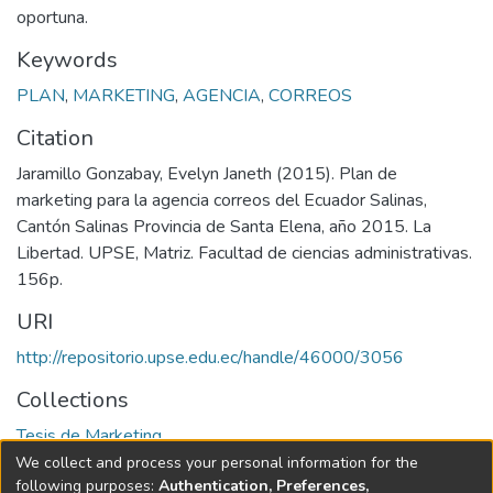
oportuna.
Keywords
PLAN
,
MARKETING
,
AGENCIA
,
CORREOS
Citation
Jaramillo Gonzabay, Evelyn Janeth (2015). Plan de
marketing para la agencia correos del Ecuador Salinas,
Cantón Salinas Provincia de Santa Elena, año 2015. La
Libertad. UPSE, Matriz. Facultad de ciencias administrativas.
156p.
URI
http://repositorio.upse.edu.ec/handle/46000/3056
Collections
Tesis de Marketing
We collect and process your personal information for the
Full item page
following purposes:
Authentication, Preferences,