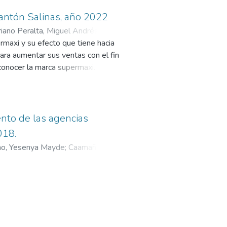
cantón Salinas, año 2022
iano Peralta, Miguel Andrés
;
ermaxi y su efecto que tiene hacia
para aumentar sus ventas con el fin
conocer la marca supermaxi.
tención de información se
ueron efectuados en las
 de este trabajo de titulación. En
 personas encuestadas en las que
ento de las agencias
 observación determinó algo muy
018.
y acogedor y servicial hacia el
no, Yesenya Mayde
;
Caamaño
os y por último siempre tienen
e en estos momentos el
ntas es una de las
s