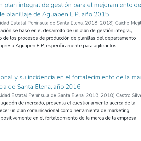
igidas al objeto de estudio, que a través de criterios se pueda
 plan integral de gestión para el mejoramiento de
ortante la mercadotecnia en las agencias navieras, de cuyos
 planillaje de Aguapen E.P., año 2015
lece la formulación e implementación de las estrategias
sidad Estatal Península de Santa Elena, 2018
,
2018
)
Caiche Meji
orar competitividad en el mercado marítimo local, nacional e
ación se basó en el desarrollo de un plan de gestión integral,
evando, a cumplir con el objetivo fijado de estas empresas
o de los procesos de producción de planillas del departamento
ncia de Santa Elena.
empresa Aguapen E.P, específicamente para agilizar los
ciones tales como dar seguimiento, control y mejoramiento de
as.
direccionada en el tipo de investigación descriptiva aplicando
y herramientas de recolección de datos. Para la elaboración del
onal y su incidencia en el fortalecimiento de la 
tilizó como guía diferentes modelos de planificación,
ncia de Santa Elena, año 2016.
 de trabajo y gestión por procesos, que sirve de referente para
sidad Estatal Península de Santa Elena, 2018
,
2018
)
Castro Sil
ategias que facilite la toma de decisiones para la mejora
tigación de mercado, presenta el cuestionamiento acerca de la
ucción. Finalmente se presenta la implementación del nuevo
ecer un plan comunicacional como herramienta de marketing
gral originando un mejor desempeño en la producción.
r positivamente en el fortalecimiento de la marca de la empresa
, y que a su vez esto sea determinante en el crecimiento de
ue el mencionado trabajo cuente con la requerida
así que se establecieron objetivos que persiguen la indagación