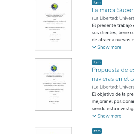
Item
La marca Superm
(
La Libertad: Univer
Caamaño López, Libi
El presente trabajo 
sus clientes, tiene 
de atraer a nuevos c
Mediante el método d
Show more
emplearon los instr
inmediaciones del Su
Item
el presente estudio
Propuesta de es
se deben mejorar par
navieras en el 
importante para este
(
La Libertad: Univer
cliente en cuestión,
López, Libi
El objetivo de la pr
como regla saludar 
mejorar el posiciona
supermercado para s
siendo esta investig
recomendaciones que 
fundamentan al prob
Show more
considerada para el
navieras, utilizando
Item