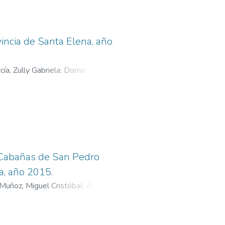
leve
incia de Santa Elena, año
ía, Zully Gabriela
;
Domo
s Cabañas de San Pedro
a, año 2015.
Muñoz, Miguel Cristóbal
;
Álvarez