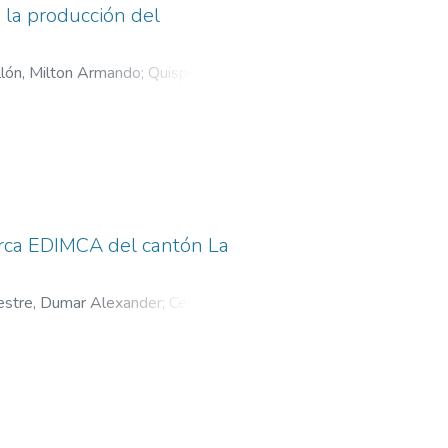
 la producción del
llón, Milton Armando
;
Quispe
marca EDIMCA del cantón La
vestre, Dumar Alexander
;
Cedeño