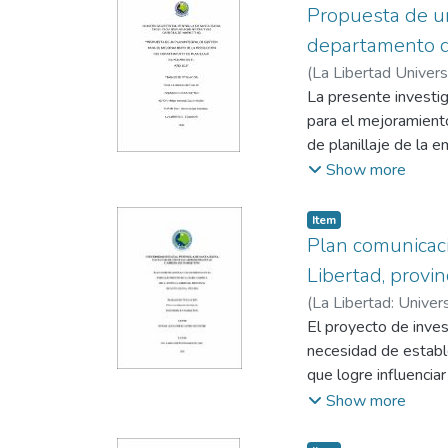
con instrumentos dir
Propuesta de un
determinar si es imp
departamento de
resultados se estab
(
La Libertad Univer
gerenciales para mej
Gonzabay, Jimmy
La presente investig
internacional, conll
para el mejoramient
navieras de la Provi
de planillaje de la 
procesos de liquida
Show more
producción de planill
La propuesta estuvo 
Item
diferentes técnicas 
Plan comunicaci
plan de gestión se u
Libertad, provi
organización, equipo
(
La Libertad: Univer
la aplicación de estr
Pinoargote, Jairo
El proyecto de inves
continua de la prod
necesidad de establ
plan de gestión inte
que logre influencia
Edimca a nivel local
Show more
ventas, de manera q
sustentabilidad. Es 