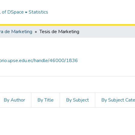
l of DSpace
Statistics
ra de Marketing
Tesis de Marketing
itorio.upse.edu.ec/handle/46000/1836
By Author
By Title
By Subject
By Subject Cat