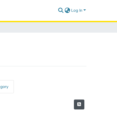
Log In
egory