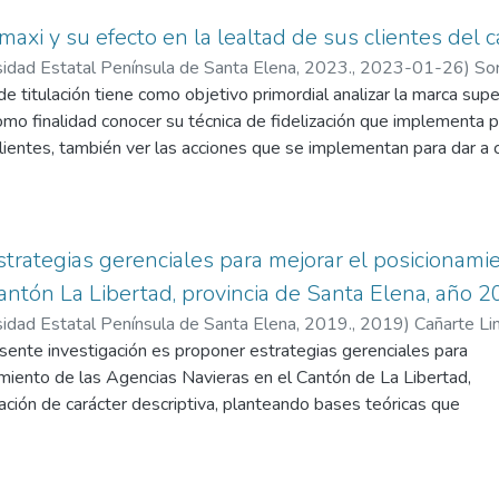
axi y su efecto en la lealtad de sus clientes del 
sidad Estatal Península de Santa Elena, 2023.
,
2023-01-26
)
Sor
 Carol
de titulación tiene como objetivo primordial analizar la marca sup
como finalidad conocer su técnica de fidelización que implementa 
lientes, también ver las acciones que se implementan para dar a 
e investigación empleado, se utilizó el Descriptivo y para la ob
umentos como el guión de observación y la encuesta, los cuales f
permaxi; y que nos ayudaron a descubrir nuestro objetivo general
, se detectó mínimos porcentajes de resultados negativos en las
trategias gerenciales para mejorar el posicionami
a obtener la fidelización de los clientes al máximo. El guión de
cantón La Libertad, provincia de Santa Elena, año 2
 estudio; el talento humano que labora en el supermercado es mu
sidad Estatal Península de Santa Elena, 2019.
,
2019
)
Cañarte Li
 le brinda una guía en asesoría sobre productos nuevos o sustitut
esente investigación es proponer estrategias gerenciales para
y despedirse del mismo. Proyectar el gran prestigio que obtien
miento de las Agencias Navieras en el Cantón de La Libertad,
acar el mejor provecho y así poder incrementar el volumen de ve
ación de carácter descriptiva, planteando bases teóricas que
se brinda para finalizar este trabajo de titulación.
lema del estudio y una mejor comprensión; la población
 presente estudio son los gerentes y empleados de las empresa
 como técnicas de recolección de datos la entrevista y encuesta