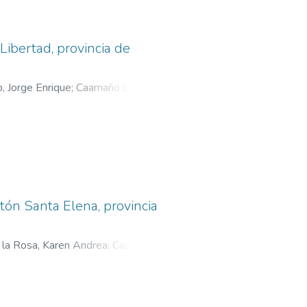
tante
n una
Libertad, provincia de
ión de
o, Jorge Enrique
;
Caamaño López,
s
de
o
e
tón Santa Elena, provincia
os la
 la Rosa, Karen Andrea
;
Caamaño
os