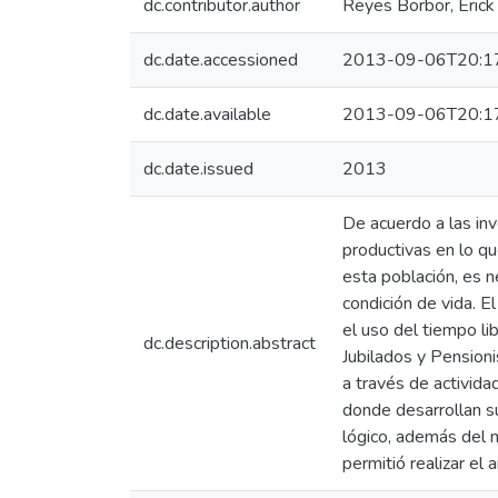
dc.contributor.author
Reyes Borbor, Eric
dc.date.accessioned
2013-09-06T20:1
dc.date.available
2013-09-06T20:1
dc.date.issued
2013
De acuerdo a las in
productivas en lo qu
esta población, es 
condición de vida. E
el uso del tiempo li
dc.description.abstract
Jubilados y Pensioni
a través de activida
donde desarrollan su
lógico, además del m
permitió realizar el 