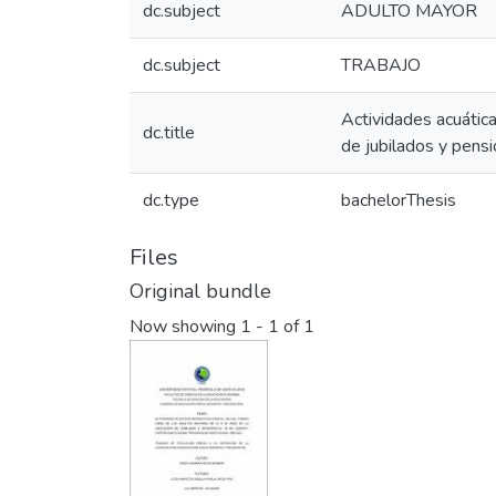
dc.subject
ADULTO MAYOR
dc.subject
TRABAJO
Actividades acuática
dc.title
de jubilados y pens
dc.type
bachelorThesis
Files
Original bundle
Now showing
1 - 1 of 1