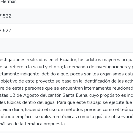
k Herman
7:52Z
7:52Z
vestigaciones realizadas en el Ecuador, los adultos mayores ocup
e se refiere a la salud y el ocio; la demanda de investigaciones y
netamente indigente, debido a que, pocos son los organismos esta
l objetivo de este proyecto se basa en la identificación de las act
bre de estas personas que se encuentran internamente relacionada
stas 18 de Agosto del cantón Santa Elena, cuyo propósito es incl
des lúdicas dentro del agua. Para que este trabajo se ejecute fue
 vida diaria, haciendo el uso de métodos precisos como el teórico
étodo empírico; se utilizaron técnicas como la guía de observació
análisis de la temática propuesta.