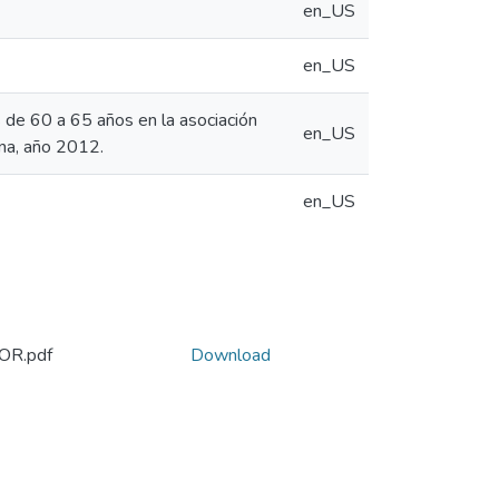
en_US
en_US
s de 60 a 65 años en la asociación
en_US
ena, año 2012.
en_US
OR.pdf
Download