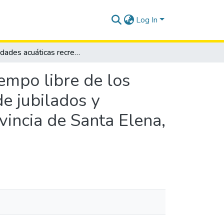
Log In
Actividades acuáticas recreativas para el uso del tiempo libre de los adultos mayores de 60 a 65 años en la asociación de jubilados y pensionistas 18 de agosto, cantón Santa Elena, provincia de Santa Elena, año 2012.
iempo libre de los
e jubilados y
vincia de Santa Elena,