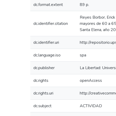
dc.format.extent
89 p.
Reyes Borbor, Erick 
dc.identifier.citation
mayores de 60 a 65 
Santa Elena, año 201
dc.identifier.uri
http://repositorio.
dc.language.iso
spa
dc.publisher
La Libertad: Univer
dc.rights
openAccess
dc.rights.uri
http://creativecomm
dc.subject
ACTIVIDAD