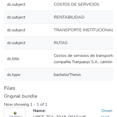
dc.subject
COSTOS DE SERVICIOS
dc.subject
RENTABILIDAD
dc.subject
TRANSPORTE INSTITUCIONAL
dc.subject
RUTAS
Costos de servicios de transporte y
dc.title
compañía Tranjuanjo S.A., cantón S
dc.type
bachelorThesis
Files
Original bundle
Now showing
1 - 1 of 1
Name:
Down