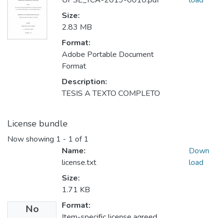
UPSE_TCA-2019-0010.pdf
load
Size:
2.83 MB
Format:
Adobe Portable Document
Format
Description:
TESIS A TEXTO COMPLETO
License bundle
Now showing
1 - 1 of 1
Name:
Down
license.txt
load
Size:
1.71 KB
Format:
No
Item-specific license agreed