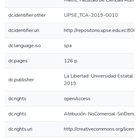
Matriz. Facultad de Ciencias Admini
dc.identifier.other
UPSE_TCA-2019-0010
dc.identifier.uri
http://repositorio.upse.edu.ec:80
dc.language.iso
spa
dc.pages
126 p.
La Libertad: Universidad Estatal P
dc.publisher
2019.
dc.rights
openAccess
dc.rights
Atribución-NoComercial-SinDeriva
dc.rights.uri
http://creativecommons.org/licens