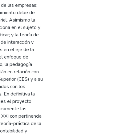
as de las empresas;
ocimiento debe de
rial. Asimismo la
ciona en el sujeto y
car; y la teoría de
 de interacción y
s en el eje de la
del enfoque de
jo, la pedagogía
tán en relación con
Superior (CES) y a su
ados con los
 En definitiva la
ues el proyecto
ricamente las
o XXI con pertinencia
teoría-práctica de la
ontabilidad y