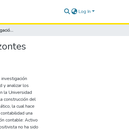
Log In
Incidencia de la investigación formativa en los horizontes epistemológicos de la contabilidad
izontes
 investigación
 y analizar los
en la Universidad
la construcción del
tico, la cual hace
 contabilidad una
ión contable: Activo
sitivista no ha sido