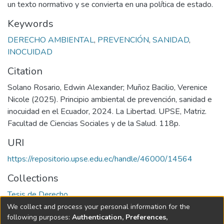
un texto normativo y se convierta en una política de estado.
Keywords
DERECHO AMBIENTAL
,
PREVENCIÓN
,
SANIDAD
,
INOCUIDAD
Citation
Solano Rosario, Edwin Alexander; Muñoz Bacilio, Verenice
Nicole (2025). Principio ambiental de prevención, sanidad e
inocuidad en el Ecuador, 2024. La Libertad. UPSE, Matriz.
Facultad de Ciencias Sociales y de la Salud. 118p.
URI
https://repositorio.upse.edu.ec/handle/46000/14564
Collections
Tesis de Derecho
We collect and process your personal information for the
Full item page
following purposes:
Authentication, Preferences,