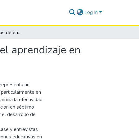
Log In
Técnicas interactivas de enseñanza para fortalecer el aprendizaje en estudiantes de séptimo grado
el aprendizaje en
 representa un
, particularmente en
xamina la efectividad
ación en séptimo
y el desarrollo de
lase y entrevistas
iones educativas en