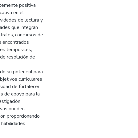
temente positiva
cativa en el
ividades de lectura y
idades que integran
trales, concursos de
íos encontrados
ones temporales,
 de resolución de
ndo su potencial para
bjetivos curriculares
sidad de fortalecer
os de apoyo para la
estigación
tivas pueden
dor, proporcionando
 habilidades