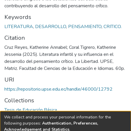
contribuyendo al desarrollo del pensamiento crítico.
Keywords
LITERATURA
,
DESARROLLO
,
PENSAMIENTO
,
CRITICO.
Citation
Cruz Reyes, Katherine Annabel; Coral Tigrero, Katherine
Jessenia (2025). Literatura infantil y su influencia en el
desarrollo del pensamiento crítico. La Libertad. UPSE,
Matriz. Facultad de Ciencias de la Educación e Idiomas. 60p.
URI
https://repositorio.upse.edu.ec/handle/46000/12792
Collections
Tesis de Educación Básica
We collect and process your personal information for the
Full item page
following purposes:
Authentication, Preferences,
Acknowledgement and Statistics
.