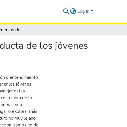
Log In
Influencia de los medios de comunicación en la conducta de los jóvenes de la cabecera parroquial de Colonche
ducta de los jóvenes
xión o entendimiento
ner los jóvenes,
anejar estas
 cosa fuera de lo
óvenes como
tigar o explorar más
turo no muy lejano.
icación; como uno de