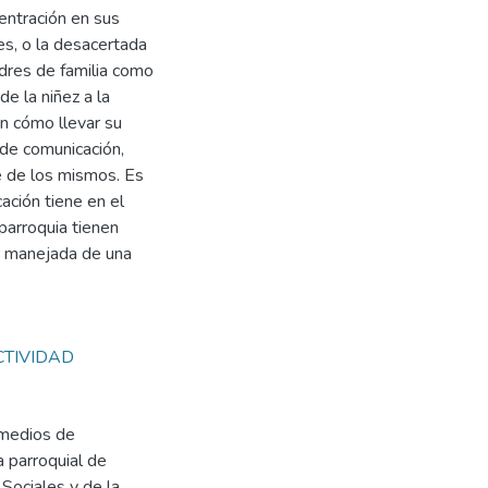
entración en sus
es, o la desacertada
adres de familia como
e la niñez a la
n cómo llevar su
 de comunicación,
e de los mismos. Es
ación tiene en el
 parroquia tienen
er manejada de una
CTIVIDAD
 medios de
 parroquial de
Sociales y de la