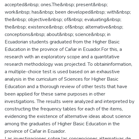
accepted&nbsp; ones.The&nbsp; present&nbsp;
work&nbsp; has&nbsp; been developed&nbsp; with&nbsp;
the&nbsp; objective&nbsp; of&nbsp; evaluating&nbsp;
the&nbsp; existence&nbsp; of&nbsp; alternative&nbsp;
conceptions&nbsp; about&nbsp; science&nbsp; in
Ecuadorian students graduated from the Higher Basic
Education in the province of Cañar in Ecuador.For this, a
research with an exploratory scope and a quantitative
research methodology was projected. To obtaininformation,
a multiple-choice test is used based on an exhaustive
analysis in the curriculum of Sciences for Higher Basic
Education and a thorough review of other tests that have
been applied for these same purposes in other
investigations. The results were analyzed and interpreted by
constructing the frequency tables for each of the items,
evidencing the existence of alternative ideas about science
among the graduates of Higher Basic Education in the
province of Cañar in Ecuador.
Las investigaciones sobre las concepciones alternativas de