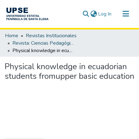
(current)
Log In
Communities & Collections
Home
Revistas Institucionales
All of DSpace
Revista: Ciencias Pedagógicas e Innovación - CPI / OAI-PMH
Physical knowledge in ecuadorian students fromupper basic education
Statistics
Physical knowledge in ecuadorian
students fromupper basic education