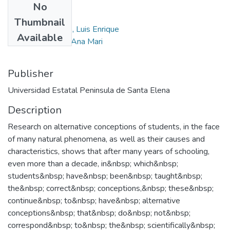
No
Authors
Thumbnail
Hernández Amaro, Luis Enrique
Available
Pimentel Garriga, Ana Mari
Publisher
Universidad Estatal Peninsula de Santa Elena
Description
Research on alternative conceptions of students, in the face
of many natural phenomena, as well as their causes and
characteristics, shows that after many years of schooling,
even more than a decade, in&nbsp; which&nbsp;
students&nbsp; have&nbsp; been&nbsp; taught&nbsp;
the&nbsp; correct&nbsp; conceptions,&nbsp; these&nbsp;
continue&nbsp; to&nbsp; have&nbsp; alternative
conceptions&nbsp; that&nbsp; do&nbsp; not&nbsp;
correspond&nbsp; to&nbsp; the&nbsp; scientifically&nbsp;