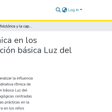
Log In
La danza folclórica y la capacidad coordinativa rítmica en los estudiantes de tercer grado de la escuela de educación básica Luz del Saber
ica en los
ción básica Luz del
alizar la influencia
dinativa rítmica de
n básica Luz del
agógicas centradas
as prácticas en la
ra en los niños