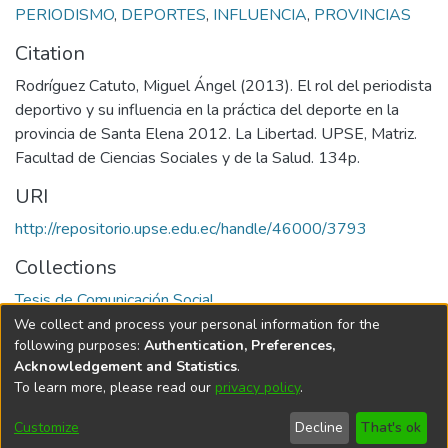
PERIODISMO
,
DEPORTES
,
INFLUENCIA
,
PROVINCIAS
Citation
Rodríguez Catuto, Miguel Ángel (2013). El rol del periodista
deportivo y su influencia en la práctica del deporte en la
provincia de Santa Elena 2012. La Libertad. UPSE, Matriz.
Facultad de Ciencias Sociales y de la Salud. 134p.
URI
http://repositorio.upse.edu.ec/handle/46000/3793
Collections
Tesis de Comunicación Social
We collect and process your personal information for the
Full item page
following purposes:
Authentication, Preferences,
Acknowledgement and Statistics
.
To learn more, please read our
privacy policy
.
DSpace software
copyright © 2002-2026
LYRASIS
Cookie
Privacy
End User
Send
Customize
Decline
That's ok
settings
policy
Agreement
Feedback