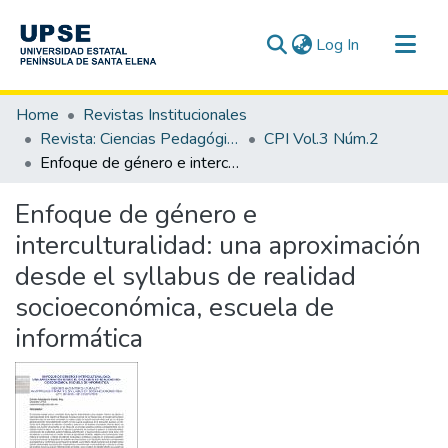
(current)
Log In
Communities & Collections
Home
Revistas Institucionales
All of DSpace
Revista: Ciencias Pedagógicas e Innovación - CPI
CPI Vol.3 Núm.2
Enfoque de género e interculturalidad: una aproximación desde el syllabus de realidad socioeconómica, escuela de informática
Statistics
Enfoque de género e
interculturalidad: una aproximación
desde el syllabus de realidad
socioeconómica, escuela de
informática