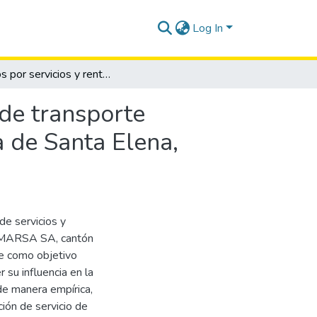
Log In
Costos por servicios y rentabilidad en la compañía de transporte Transreinamarsa S.A, cantón Santa Elena, provincia de Santa Elena, período 2018.
 de transporte
a de Santa Elena,
de servicios y
AMARSA SA, cantón
ne como objetivo
 su influencia en la
de manera empírica,
ción de servicio de