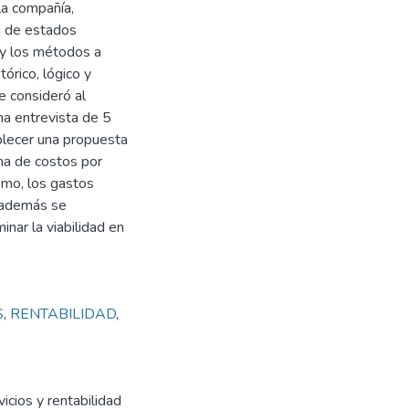
la compañía,
n de estados
, y los métodos a
stórico, lógico y
e consideró al
una entrevista de 5
blecer una propuesta
ma de costos por
smo, los gastos
, además se
inar la viabilidad en
S
,
RENTABILIDAD
,
icios y rentabilidad