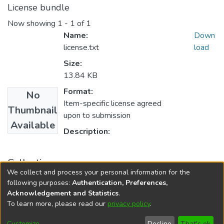
License bundle
Now showing
1 - 1 of 1
Name:
Down
license.txt
load
Size:
13.84 KB
Format:
No
Item-specific license agreed
Thumbnail
upon to submission
Available
Description:
Collections
We collect and process your personal information for the
Tesis de Educación Inicial
following purposes:
Authentication, Preferences,
Acknowledgement and Statistics
.
To learn more, please read our
privacy policy
.
DSpace software
copyright © 2002-2026
LYRASIS
Cookie
Privacy
End User
Send
Customize
Decline
That's ok