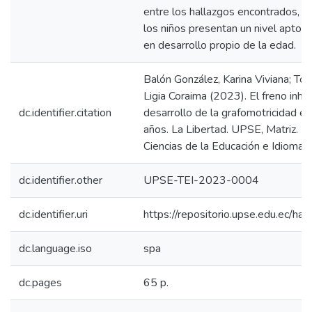
entre los hallazgos encontrados, s
los niños presentan un nivel apto de
en desarrollo propio de la edad.
Balón González, Karina Viviana; To
Ligia Coraima (2023). El freno inhibi
dc.identifier.citation
desarrollo de la grafomotricidad en
años. La Libertad. UPSE, Matriz. F
Ciencias de la Educación e Idiomas
dc.identifier.other
UPSE-TEI-2023-0004
dc.identifier.uri
https://repositorio.upse.edu.ec/
dc.language.iso
spa
dc.pages
65 p.