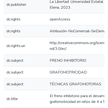
La Libertad: Universidad Estatal P
dc.publisher
Elena, 2023.
dc.rights
openAccess
dc.rights
Atribución-NoComercial-SinDeriva
http://creativecommons.org/licens
dc.rights.uri
nd/3.0/ec/
dc.subject
FRENO INHIBITORIO
dc.subject
GRAFOMOTRICIDAD
dc.subject
TÉCNICAS GRAFOMOTORAS
El freno inhibitorio para el desarrol
dc.title
grafomotricidad en niños de 4 a 5 