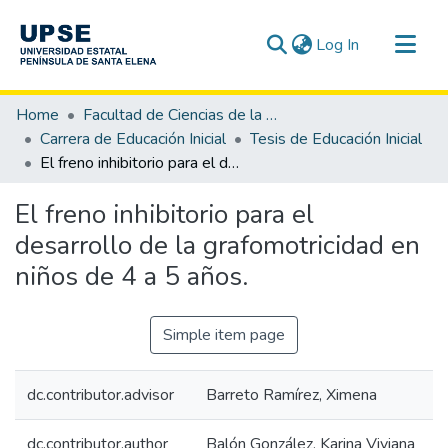
(current)
Log In
Communities & Collections
Home
Facultad de Ciencias de la Educación e Idiomas
All of DSpace
Carrera de Educación Inicial
Tesis de Educación Inicial
El freno inhibitorio para el desarrollo de la grafomotricidad en niños de 4 a 5 años.
Statistics
El freno inhibitorio para el
desarrollo de la grafomotricidad en
niños de 4 a 5 años.
Simple item page
dc.contributor.advisor
Barreto Ramírez, Ximena
dc.contributor.author
Balón González, Karina Viviana