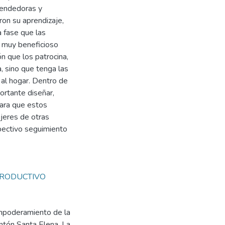
rendedoras y
ron su aprendizaje,
a fase que las
o muy beneficioso
ón que los patrocina,
, sino que tenga las
 al hogar. Dentro de
ortante diseñar,
para que estos
jeres de otras
pectivo seguimiento
PRODUCTIVO
empoderamiento de la
antón Santa Elena. La