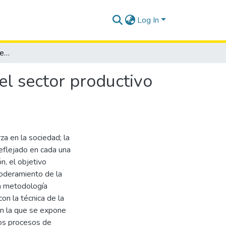
Log In
Estrategia para el empoderamiento de la mujer en el sector productivo de la parroquia Colonche, cantón Santa Elena
el sector productivo
a en la sociedad; la
reflejado en cada una
ón, el objetivo
poderamiento de la
La metodología
con la técnica de la
en la que se expone
los procesos de