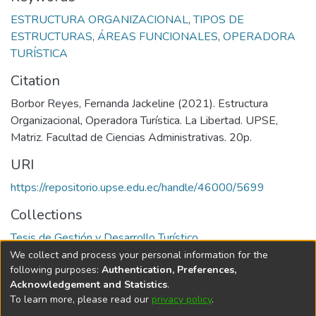
ESTRUCTURA ORGANIZACIONAL
,
TIPOS DE
ESTRUCTURAS
,
ÁREAS FUNCIONALES
,
OPERADORA
TURÍSTICA
Citation
Borbor Reyes, Fernanda Jackeline (2021). Estructura
Organizacional, Operadora Turística. La Libertad. UPSE,
Matriz. Facultad de Ciencias Administrativas. 20p.
URI
https://repositorio.upse.edu.ec/handle/46000/5699
Collections
Tesis de Gestión y Desarrollo Turístico
We collect and process your personal information for the
Full item page
following purposes:
Authentication, Preferences,
Acknowledgement and Statistics
.
To learn more, please read our
privacy policy
.
DSpace software
copyright © 2002-2026
LYRASIS