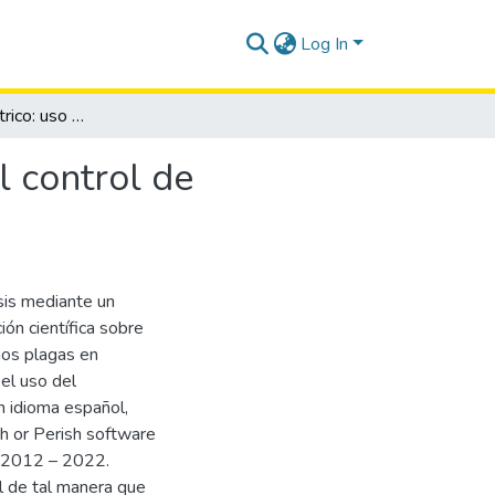
Log In
Estudio bibliométrico: uso de bioinsecticidas para el control de organismos plaga en América Latina.
l control de
isis mediante un
ión científica sobre
mos plagas en
 el uso del
en idioma español,
sh or Perish software
o 2012 – 2022.
l de tal manera que