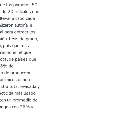
de los primeros 50
n de 20 artículos que
 llevar a cabo cada
izaron autoría, e
al para extraer los
sión, tesis de grado,
n, país que más
ganismo en el que
total de países que
 18% de
llo de producción
roquímicos dando
stra total revisada y
ecticida más usado
 con un promedio de
ongos con 26% y