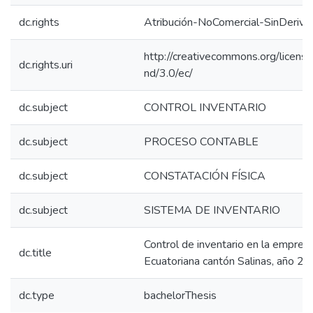
dc.rights
Atribución-NoComercial-SinDeriva
http://creativecommons.org/licens
dc.rights.uri
nd/3.0/ec/
dc.subject
CONTROL INVENTARIO
dc.subject
PROCESO CONTABLE
dc.subject
CONSTATACIÓN FÍSICA
dc.subject
SISTEMA DE INVENTARIO
Control de inventario en la empresa
dc.title
Ecuatoriana cantón Salinas, año 20
dc.type
bachelorThesis