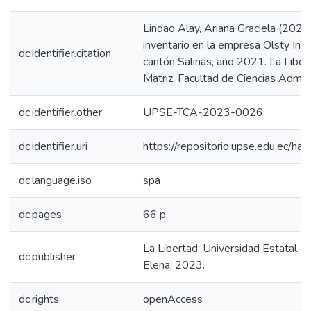
Lindao Alay, Ariana Graciela (2023)
inventario en la empresa Olsty Indu
dc.identifier.citation
cantón Salinas, año 2021. La Libe
Matriz. Facultad de Ciencias Admini
dc.identifier.other
UPSE-TCA-2023-0026
dc.identifier.uri
https://repositorio.upse.edu.ec/
dc.language.iso
spa
dc.pages
66 p.
La Libertad: Universidad Estatal P
dc.publisher
Elena, 2023.
dc.rights
openAccess