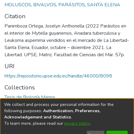
MOLUSCOS
,
BIVALVOS
,
PARÁSITOS
,
SANTA ELENA
Citation
Panimboza Ortega, Joselyn Anthonella (2022 Parásitos en
el interior de Mytella guyanensis, Anadara tuberculosa y
Leukoma asperrima vendidos en el mercado de La Libertad-
Santa Elena, Ecuador, octubre – diciembre 2021. La
Libertad. UPSE, Matriz. Facultad de Ciencias del Mar. 57p.
URI
https://repositorio.upse.edu.ec/handle/46000/8098
Collections
Tesis de Biología Marina
We collect and process your personal information for the
Full item page
following purposes:
Authentication, Preferences,
Acknowledgement and Statistics
.
To learn more, please read our
privacy policy
.
DSpace software
copyright © 2002-2026
LYRASIS
Cookie
Privacy
End User
Send