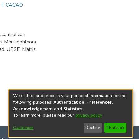
,
T. CACAO
,
ocontrol con
s Moniliophthora
tad. UPSE, Matriz.
We collect and process your personal information for the
following purposes:
Authentication, Preferences,
Acknowledgement and Statistics
.
To learn more, please read our
privacy policy
.
Customize
Decline
That's ok
ck