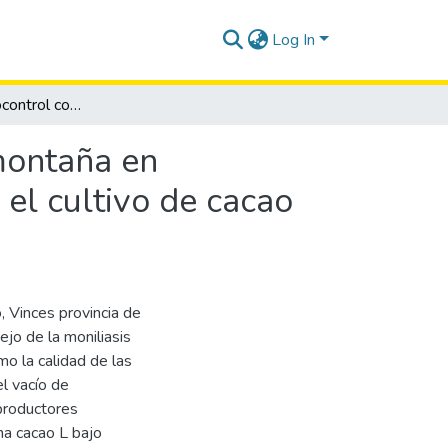
Log In
Estrategia de biocontrol con microorganismos de montaña en afectaciones de moniliasis Moniliophthora roreri en el cultivo de cacao Theobroma cacao L.
montaña en
 el cultivo de cacao
, Vinces provincia de
ejo de la moniliasis
mo la calidad de las
el vacío de
productores
ma cacao L bajo