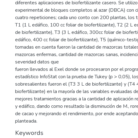
diferentes aplicaciones de biofertilizante casero. Se utiliz
experimental de bloques completos al azar (DBCA) con ci
cuatro repeticiones; cada uno conto con 200 plantas, los 
T1 (1 L edáfico, 100 cc foliar de biofertilizante), T2 (2 L e
de biofertilizante), T3 (3 L edáfico, 300cc foliar de bioferti
edáfico, 400 cc foliar de biofertilizante), T5 (químico-testi
tomadas en cuenta fueron la cantidad de mazorcas totales
mazorcas enfermas, cantidad de mazorcas sanas, incidenci
severidad datos que
fueron llevados al Exel donde se procesaron por el progr
estadístico InfoStat con la prueba de Tukey (p > 0,05), lo
sobresalientes fueron el (T3 3 L de biofertilizante) y (T4 
biofertilizante) en la mayoría de las variables evaluadas 
mejores tratamientos gracias a la cantidad de aplicación rea
y edáfico, dando como resultado la disminución de M., ror
de cacao y mejorando el rendimiento, por ende aceptando 
planteada.
Keywords