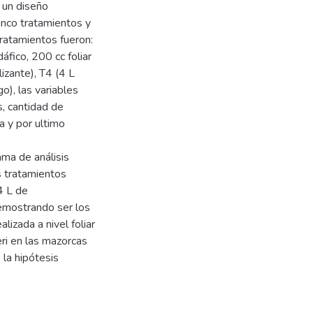
o un diseño
nco tratamientos y
tratamientos fueron:
dáfico, 200 cc foliar
lizante), T4 (4 L
go), las variables
, cantidad de
a y por ultimo
ama de análisis
s tratamientos
4 L de
demostrando ser los
lizada a nivel foliar
eri en las mazorcas
la hipótesis