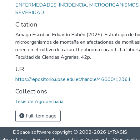
ENFERMEDADES
,
INCIDENCIA
,
MICROORGANISMOS
SEVERIDAD.
Citation
Arriaga Escobar, Eduardo Rubén (2025). Estrategia de bi
microorganismos de montaña en afectaciones de moniliasi
roreri en el cultivo de cacao Theobroma cacao L. La Liber
Facultad de Ciencias Agrarias. 42p.
URI
https://repositorio.upse.edu.ec/handle/46000/12961
Collections
Tesis de Agropecuaria
Full item page
DSpace software
copyright © 2002-2026
LYRASIS
ookie settings
Privacy policy
End User Agreement
Send Feedba