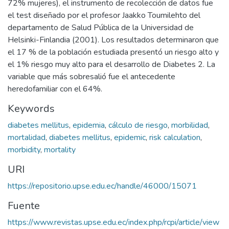
72% mujeres), el instrumento de recolección de datos fue
el test diseñado por el profesor Jaakko Toumilehto del
departamento de Salud Pública de la Universidad de
Helsinki-Finlandia (2001). Los resultados determinaron que
el 17 % de la población estudiada presentó un riesgo alto y
el 1% riesgo muy alto para el desarrollo de Diabetes 2. La
variable que más sobresalió fue el antecedente
heredofamiliar con el 64%.
Keywords
diabetes mellitus
,
epidemia
,
cálculo de riesgo
,
morbilidad
,
mortalidad
,
diabetes mellitus
,
epidemic
,
risk calculation
,
morbidity
,
mortality
URI
https://repositorio.upse.edu.ec/handle/46000/15071
Fuente
https://www.revistas.upse.edu.ec/index.php/rcpi/article/view