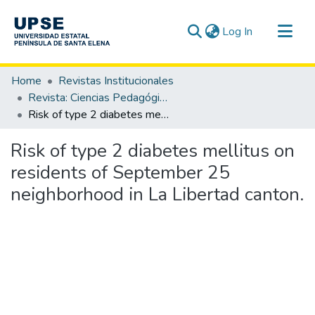
(current)
Log In
Communities & Collections
Home
Revistas Institucionales
All of DSpace
Revista: Ciencias Pedagógicas e Innovación - CPI / OAI-PMH
Risk of type 2 diabetes mellitus on residents of September 25 neighborhood in La Libertad canton.
Statistics
Risk of type 2 diabetes mellitus on
residents of September 25
neighborhood in La Libertad canton.