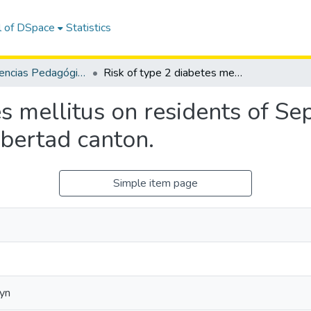
l of DSpace
Statistics
Revista: Ciencias Pedagógicas e Innovación - CPI / OAI-PMH
Risk of type 2 diabetes mellitus on residents of September 25 neighborhood in La Libertad canton.
es mellitus on residents of S
ibertad canton.
Simple item page
lyn