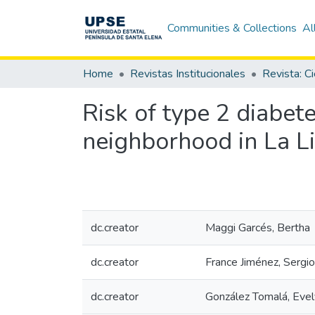
Communities & Collections
Al
Home
Revistas Institucionales
Risk of type 2 diabet
neighborhood in La L
dc.creator
Maggi Garcés, Bertha
dc.creator
France Jiménez, Sergio
dc.creator
González Tomalá, Eve