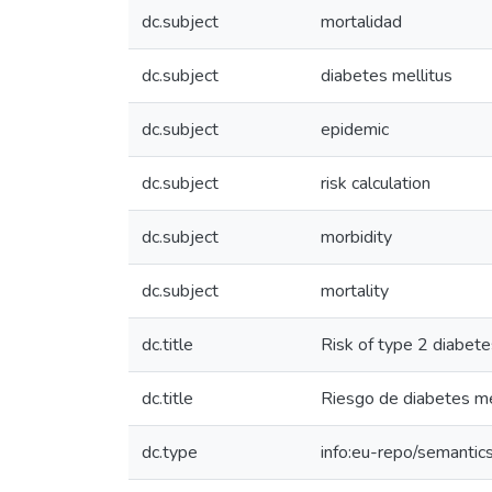
dc.subject
mortalidad
dc.subject
diabetes mellitus
dc.subject
epidemic
dc.subject
risk calculation
dc.subject
morbidity
dc.subject
mortality
dc.title
Risk of type 2 diabete
dc.title
Riesgo de diabetes me
dc.type
info:eu-repo/semantics