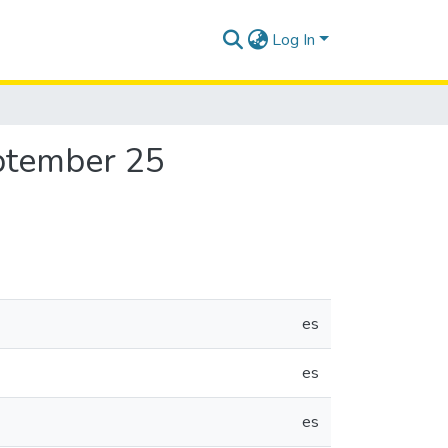
Log In
eptember 25
es
es
es