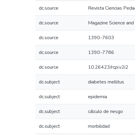
dc.source
Revista Ciencias Peda
dc.source
Magazine Science and 
dc.source
1390-7603
dc.source
1390-7786
dc.source
10.26423/rcpi.v2i2
dc.subject
diabetes mellitus
dc.subject
epidemia
dc.subject
cálculo de riesgo
dc.subject
morbilidad