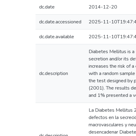
dc.date
2014-12-20
dc.date.accessioned
2025-11-10T19:47:
dc.date.available
2025-11-10T19:47:
Diabetes Mellitus is a 
secretion and/or its d
increases the risk of a
dc.description
with a random sample
the test designed by p
(2001). The results d
and 1% presented a ver
La Diabetes Mellitus 
defectos en la secreci
macrovasculares y neur
desencadenar Diabetes
dc.description