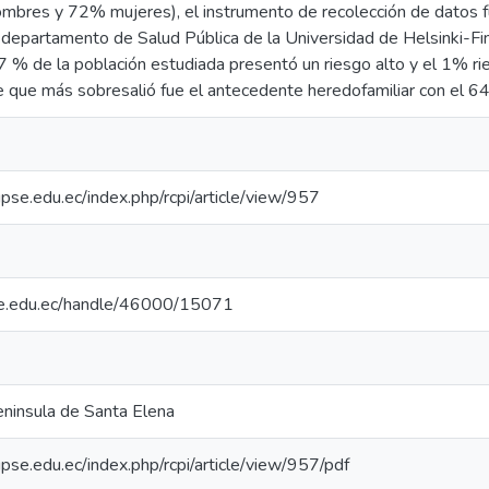
res y 72% mujeres), el instrumento de recolección de datos fue
 departamento de Salud Pública de la Universidad de Helsinki-Fi
 % de la población estudiada presentó un riesgo alto y el 1% ri
e que más sobresalió fue el antecedente heredofamiliar con el 6
pse.edu.ec/index.php/rcpi/article/view/957
4
pse.edu.ec/handle/46000/15071
eninsula de Santa Elena
pse.edu.ec/index.php/rcpi/article/view/957/pdf