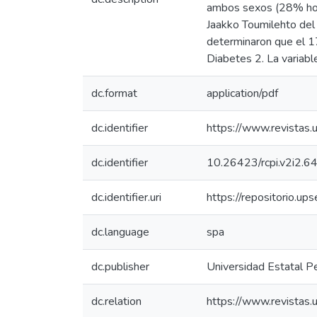
ambos sexos (28% homb
Jaakko Toumilehto del
determinaron que el 17
Diabetes 2. La variabl
dc.format
application/pdf
dc.identifier
https://www.revistas.u
dc.identifier
10.26423/rcpi.v2i2.6
dc.identifier.uri
https://repositorio.u
dc.language
spa
dc.publisher
Universidad Estatal P
dc.relation
https://www.revistas.u