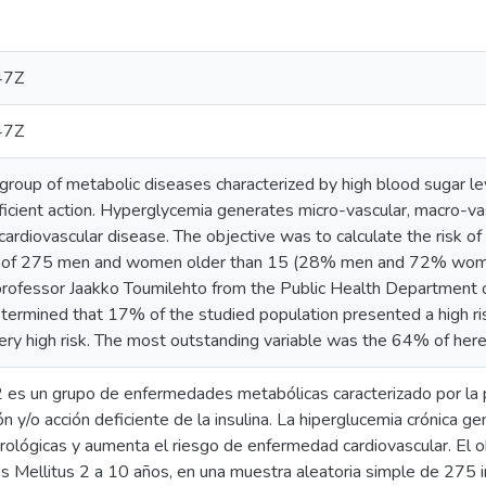
47Z
47Z
group of metabolic diseases characterized by high blood sugar leve
eficient action. Hyperglycemia generates micro-vascular, macro-va
 cardiovascular disease. The objective was to calculate the risk of
 of 275 men and women older than 15 (28% men and 72% women)
rofessor Jaakko Toumilehto from the Public Health Department of
etermined that 17% of the studied population presented a high r
y high risk. The most outstanding variable was the 64% of hered
2 es un grupo de enfermedades metabólicas caracterizado por la 
ón y/o acción deficiente de la insulina. La hiperglucemia crónica g
ológicas y aumenta el riesgo de enfermedad cardiovascular. El obj
 Mellitus 2 a 10 años, en una muestra aleatoria simple de 275 