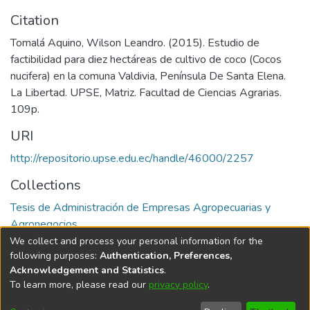
Citation
Tomalá Aquino, Wilson Leandro. (2015). Estudio de
factibilidad para diez hectáreas de cultivo de coco (Cocos
nucifera) en la comuna Valdivia, Península De Santa Elena.
La Libertad. UPSE, Matriz. Facultad de Ciencias Agrarias.
109p.
URI
http://repositorio.upse.edu.ec/handle/46000/2257
Collections
Tesis de Administración de Empresas Agropecuarias y
Agronegocios
We collect and process your personal information for the
Full item page
following purposes:
Authentication, Preferences,
Acknowledgement and Statistics
.
To learn more, please read our
privacy policy
.
DSpace software
copyright © 2002-2026
LYRASIS
Cookie
Privacy
End User
Send