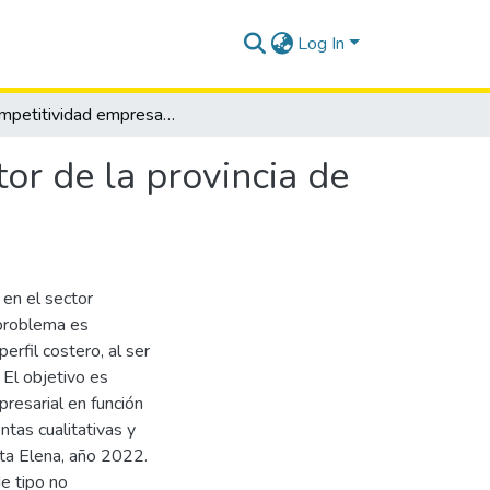
Log In
La competitividad empresarial en el sector larvicultor de la provincia de Santa Elena, año 2022.
tor de la provincia de
 en el sector
 problema es
rfil costero, al ser
 El objetivo es
presarial en función
tas cualitativas y
anta Elena, año 2022.
e tipo no