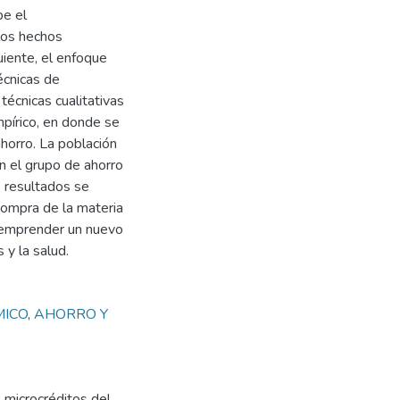
be el
los hechos
uiente, el enfoque
técnicas de
écnicas cualitativas
pírico, en donde se
ahorro. La población
n el grupo de ahorro
s resultados se
 compra de la materia
a emprender un nuevo
 y la salud.
MICO
,
AHORRO Y
 microcréditos del