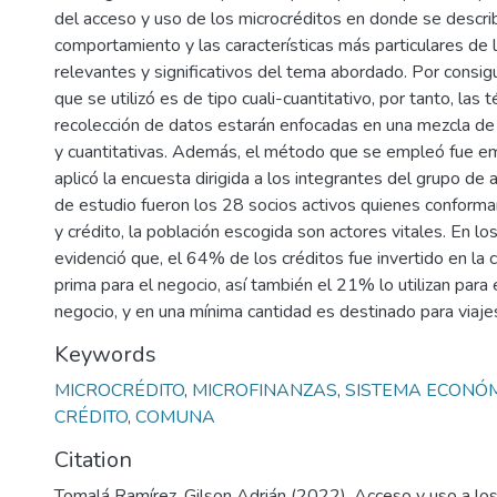
del acceso y uso de los microcréditos en donde se descri
comportamiento y las características más particulares de 
relevantes y significativos del tema abordado. Por consig
que se utilizó es de tipo cuali-cuantitativo, por tanto, las 
recolección de datos estarán enfocadas en una mezcla de t
y cuantitativas. Además, el método que se empleó fue em
aplicó la encuesta dirigida a los integrantes del grupo de 
de estudio fueron los 28 socios activos quienes conforma
y crédito, la población escogida son actores vitales. En lo
evidenció que, el 64% de los créditos fue invertido en la
prima para el negocio, así también el 21% lo utilizan par
negocio, y en una mínima cantidad es destinado para viajes
Keywords
MICROCRÉDITO
,
MICROFINANZAS
,
SISTEMA ECONÓ
CRÉDITO
,
COMUNA
Citation
Tomalá Ramírez, Gilson Adrián (2022). Acceso y uso a los