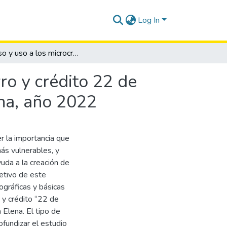
Log In
Acceso y uso a los microcréditos del grupo de ahorro y crédito 22 de junio comuna de San Pedro, provincia de Santa Elena, año 2022
ro y crédito 22 de
ena, año 2022
r la importancia que
ás vulnerables, y
uda a la creación de
jetivo de este
ográficas y básicas
 y crédito “22 de
 Elena. El tipo de
ofundizar el estudio