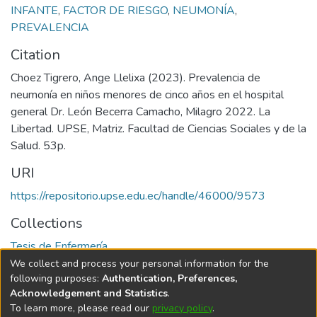
INFANTE
,
FACTOR DE RIESGO
,
NEUMONÍA
,
PREVALENCIA
Citation
Choez Tigrero, Ange Llelixa (2023). Prevalencia de
neumonía en niños menores de cinco años en el hospital
general Dr. León Becerra Camacho, Milagro 2022. La
Libertad. UPSE, Matriz. Facultad de Ciencias Sociales y de la
Salud. 53p.
URI
https://repositorio.upse.edu.ec/handle/46000/9573
Collections
Tesis de Enfermería
We collect and process your personal information for the
Full item page
following purposes:
Authentication, Preferences,
Acknowledgement and Statistics
.
To learn more, please read our
privacy policy
.
DSpace software
copyright © 2002-2026
LYRASIS