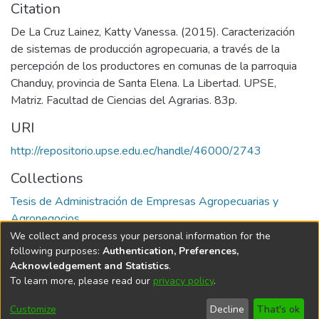
Citation
De La Cruz Lainez, Katty Vanessa. (2015). Caracterización
de sistemas de producción agropecuaria, a través de la
percepción de los productores en comunas de la parroquia
Chanduy, provincia de Santa Elena. La Libertad. UPSE,
Matriz. Facultad de Ciencias del Agrarias. 83p.
URI
http://repositorio.upse.edu.ec/handle/46000/2743
Collections
Tesis de Administración de Empresas Agropecuarias y
Agronegocios
We collect and process your personal information for the
Full item page
following purposes:
Authentication, Preferences,
Acknowledgement and Statistics
.
To learn more, please read our
privacy policy
.
DSpace software
copyright © 2002-2026
LYRASIS
Cookie
Privacy
End User
Send
Customize
Decline
That's ok