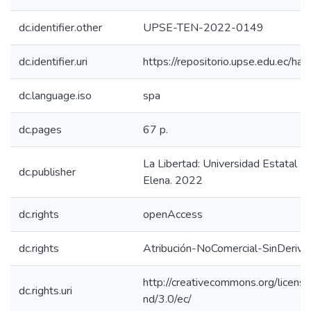
dc.identifier.other
UPSE-TEN-2022-0149
dc.identifier.uri
https://repositorio.upse.edu.ec/
dc.language.iso
spa
dc.pages
67 p.
La Libertad: Universidad Estatal P
dc.publisher
Elena. 2022
dc.rights
openAccess
dc.rights
Atribución-NoComercial-SinDeriva
http://creativecommons.org/licens
dc.rights.uri
nd/3.0/ec/