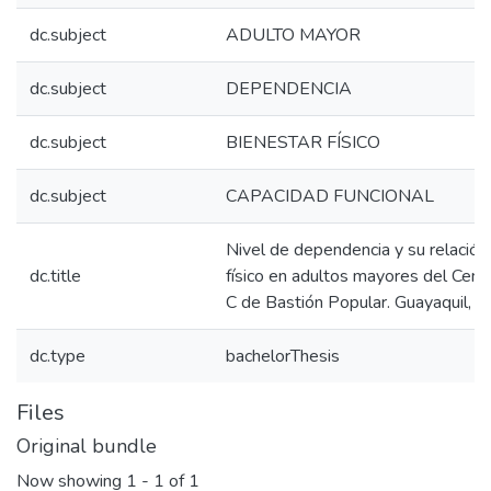
dc.subject
ADULTO MAYOR
dc.subject
DEPENDENCIA
dc.subject
BIENESTAR FÍSICO
dc.subject
CAPACIDAD FUNCIONAL
Nivel de dependencia y su relación
dc.title
físico en adultos mayores del Cent
C de Bastión Popular. Guayaquil, 
dc.type
bachelorThesis
Files
Original bundle
Now showing
1 - 1 of 1