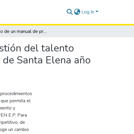
Log In
Diseño de un manual de procedimientos para la gestión del talento humano de la empresa Aguapen Ep de la provincia de Santa Elena año 2013
tión del talento
 de Santa Elena año
s procedimientos
n que permita el
miento y
EN E.P. Para
petitivo, de
xige un cambio