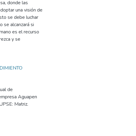
esa, donde las
doptar una visión de
esto se debe luchar
 se alcanzará si
humano es el recurso
rezca y se
DIMIENTO
ual de
a empresa Aguapen
 UPSE: Matriz.