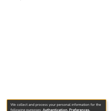
We collect and process your personal information for the
following purposes:
Authentication, Preferences,