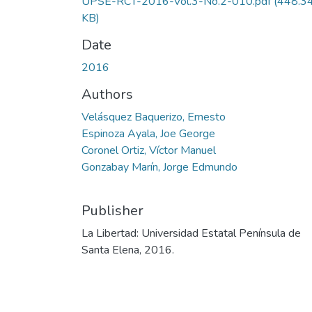
UPSE-RCT-2016-Vol.3-No.2-010.pdf
(448.3
KB)
Date
2016
Authors
Velásquez Baquerizo, Ernesto
Espinoza Ayala, Joe George
Coronel Ortiz, Víctor Manuel
Gonzabay Marín, Jorge Edmundo
Publisher
La Libertad: Universidad Estatal Península de
Santa Elena, 2016.