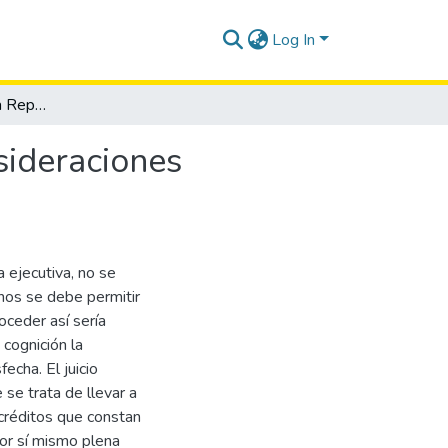
Log In
El juicio ejecutivo en la República del Ecuador: consideraciones generales.
nsideraciones
 ejecutiva, no se
nos se debe permitir
oceder así sería
e cognición la
echa. El juicio
 se trata de llevar a
créditos que constan
 por sí mismo plena