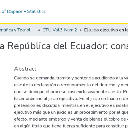
l of DSpace
Statistics
Revista Científica y Tecnológica UPSE - CTU
CTU Vol.3 Núm.2
 la República del Ecuador: co
Abstract
Cuando se demanda, tramita y sentencia acudiendo a la vía
discute la declaración o reconocimiento del derecho, y me
que se dedique el proceso casi exclusivamente a esto. Pr
hacer ordinario al juicio ejecutivo. En el juicio ordinario o d
pretensión es discutida, mientras en el ejecutivo es insatisf
ejecutivo más que un juicio es un procedimiento por el que
efecto, mediante embargo y venta de bienes el cobro de 
en algún título que tiene fuerza suficiente para constituir