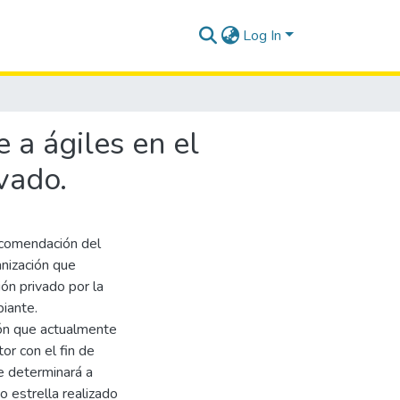
Log In
 a ágiles en el
vado.
ecomendación del
nización que
ón privado por la
iante.
ión que actualmente
or con el fin de
e determinará a
o estrella realizado