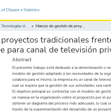
l of DSpace
Statistics
Maestría en Tecnologías de la Información
Marcos de gestión de proyectos tradicionales frente a ágiles en el desarrollo de software para canal de televisión privado.
proyectos tradicionales frente
e para canal de televisión pri
Abstract
El presente trabajo está dedicado a la determinación o r
modelo de gestión adaptado a las necesidades de la orga
colabora para el mismo, la empresa es un canal de televisi
cual se espera que la gestión de sus actividades sea camb
El objetivo principal es contrastar con el modelo de gest
se maneja en la organización sobre el propuesto por el aut
obtener un diagrama del proceso más adecuado, lo cual s
través de la experimentación del desarrollo de un proyect